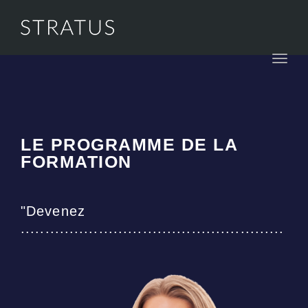
Toggl
navig
LE PROGRAMME DE LA
FORMATION
"Devenez
......................................................