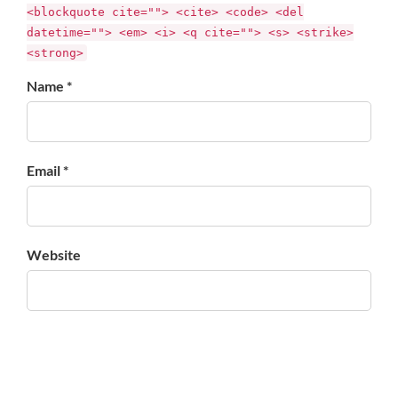
<blockquote cite=""> <cite> <code> <del
datetime=""> <em> <i> <q cite=""> <s> <strike>
<strong>
Name *
Email *
Website
Enregistrer mon nom, mon e-mail et mon site dans le
navigateur pour mon prochain commentaire.